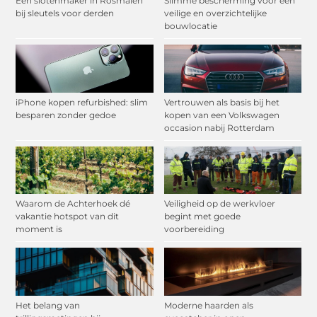
Een slotenmaker in Rosmalen
Slimme bescherming voor een
bij sleutels voor derden
veilige en overzichtelijke
bouwlocatie
iPhone kopen refurbished: slim
Vertrouwen als basis bij het
besparen zonder gedoe
kopen van een Volkswagen
occasion nabij Rotterdam
Waarom de Achterhoek dé
Veiligheid op de werkvloer
vakantie hotspot van dit
begint met goede
moment is
voorbereiding
Het belang van
Moderne haarden als