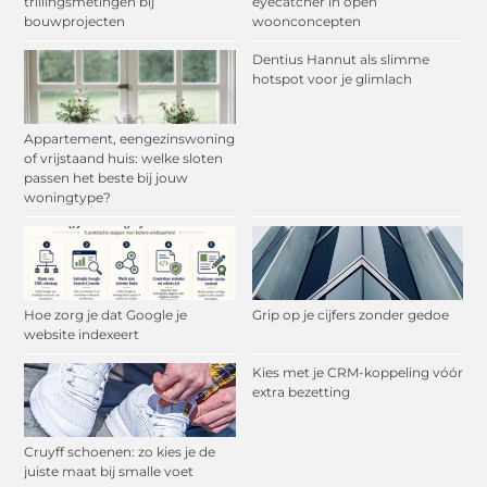
trillingsmetingen bij
eyecatcher in open
bouwprojecten
woonconcepten
Dentius Hannut als slimme
hotspot voor je glimlach
Appartement, eengezinswoning
of vrijstaand huis: welke sloten
passen het beste bij jouw
woningtype?
Hoe zorg je dat Google je
Grip op je cijfers zonder gedoe
website indexeert
Kies met je CRM-koppeling vóór
extra bezetting
Cruyff schoenen: zo kies je de
juiste maat bij smalle voet