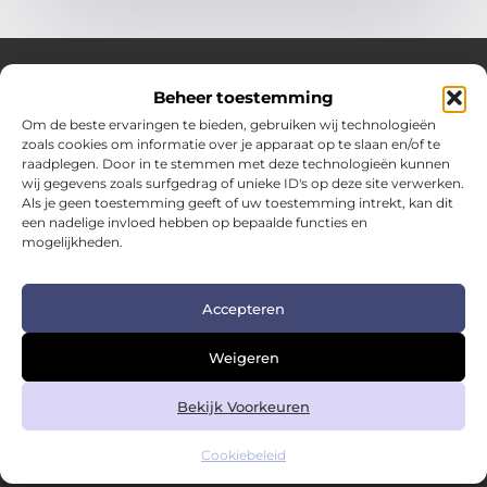
Beheer toestemming
Over Hotspotmagazine
Om de beste ervaringen te bieden, gebruiken wij technologieën
Jouw bron voor inspiratie en handige tips voor het
zoals cookies om informatie over je apparaat op te slaan en/of te
dagelijks leven.
raadplegen. Door in te stemmen met deze technologieën kunnen
Verken een uitgebreide selectie blogs en artikelen
wij gegevens zoals surfgedrag of unieke ID's op deze site verwerken.
boordevol praktische adviezen en verrassende inzichten
Als je geen toestemming geeft of uw toestemming intrekt, kan dit
een nadelige invloed hebben op bepaalde functies en
om het beste uit elke dag te halen.
mogelijkheden.
Bericht categorie
Accepteren
Main Links
Weigeren
Kwalitatieve backlinks: de sleutel tot duurzame SEO-succes
Geld verdienen met links: zo zet je links om in inkomsten
Bekijk Voorkeuren
Cookiebeleid
@2025 www.hotspotmagazine.nl. All Right Reserved.