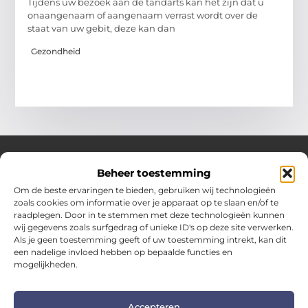
Tijdens uw bezoek aan de tandarts kan het zijn dat u
onaangenaam of aangenaam verrast wordt over de
staat van uw gebit, deze kan dan
Gezondheid
Beheer toestemming
Over Hotspotmagazine
Om de beste ervaringen te bieden, gebruiken wij technologieën
Jouw bron voor inspiratie en handige tips voor het
zoals cookies om informatie over je apparaat op te slaan en/of te
dagelijks leven.
raadplegen. Door in te stemmen met deze technologieën kunnen
Verken een uitgebreide selectie blogs en artikelen
wij gegevens zoals surfgedrag of unieke ID's op deze site verwerken.
boordevol praktische adviezen en verrassende inzichten
Als je geen toestemming geeft of uw toestemming intrekt, kan dit
een nadelige invloed hebben op bepaalde functies en
om het beste uit elke dag te halen.
mogelijkheden.
Bericht categorie
Accepteren