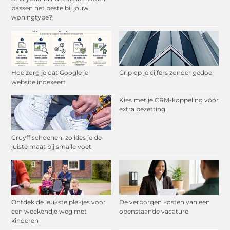
passen het beste bij jouw
woningtype?
Hoe zorg je dat Google je
Grip op je cijfers zonder gedoe
website indexeert
Kies met je CRM-koppeling vóór
extra bezetting
Cruyff schoenen: zo kies je de
juiste maat bij smalle voet
Ontdek de leukste plekjes voor
De verborgen kosten van een
een weekendje weg met
openstaande vacature
kinderen