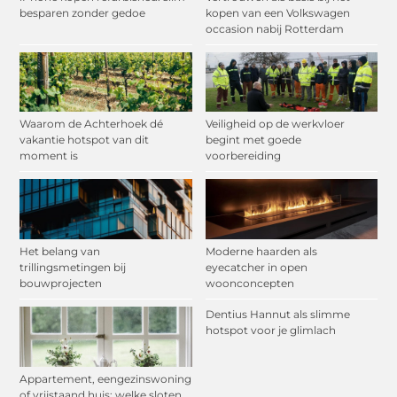
besparen zonder gedoe
kopen van een Volkswagen
occasion nabij Rotterdam
Waarom de Achterhoek dé
Veiligheid op de werkvloer
vakantie hotspot van dit
begint met goede
moment is
voorbereiding
Het belang van
Moderne haarden als
trillingsmetingen bij
eyecatcher in open
bouwprojecten
woonconcepten
Dentius Hannut als slimme
hotspot voor je glimlach
Appartement, eengezinswoning
of vrijstaand huis: welke sloten