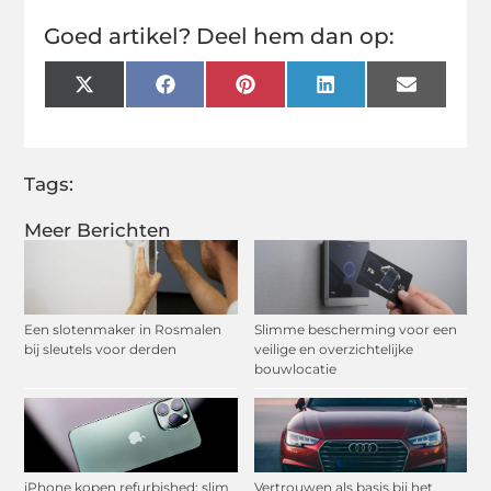
Goed artikel? Deel hem dan op:
X
Facebook
Pinterest
LinkedIn
Email
(Twitter)
Tags:
Meer Berichten
Een slotenmaker in Rosmalen
Slimme bescherming voor een
bij sleutels voor derden
veilige en overzichtelijke
bouwlocatie
iPhone kopen refurbished: slim
Vertrouwen als basis bij het