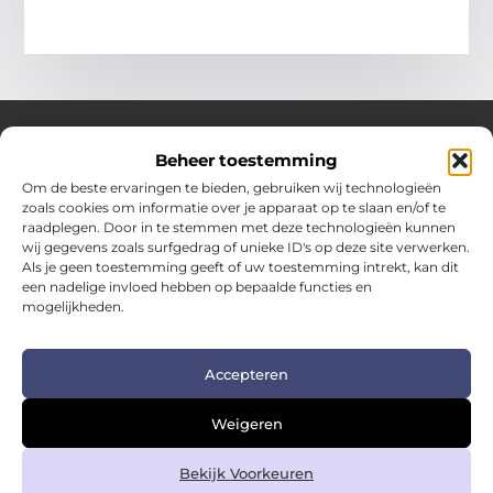
Beheer toestemming
Over Hotspotmagazine
Om de beste ervaringen te bieden, gebruiken wij technologieën
Jouw bron voor inspiratie en handige tips voor het
zoals cookies om informatie over je apparaat op te slaan en/of te
dagelijks leven.
raadplegen. Door in te stemmen met deze technologieën kunnen
Verken een uitgebreide selectie blogs en artikelen
wij gegevens zoals surfgedrag of unieke ID's op deze site verwerken.
boordevol praktische adviezen en verrassende inzichten
Als je geen toestemming geeft of uw toestemming intrekt, kan dit
een nadelige invloed hebben op bepaalde functies en
om het beste uit elke dag te halen.
mogelijkheden.
Bericht categorie
Accepteren
Main Links
Weigeren
Kwalitatieve backlinks: de sleutel tot duurzame SEO-succes
Geld verdienen met links: zo zet je links om in inkomsten
Bekijk Voorkeuren