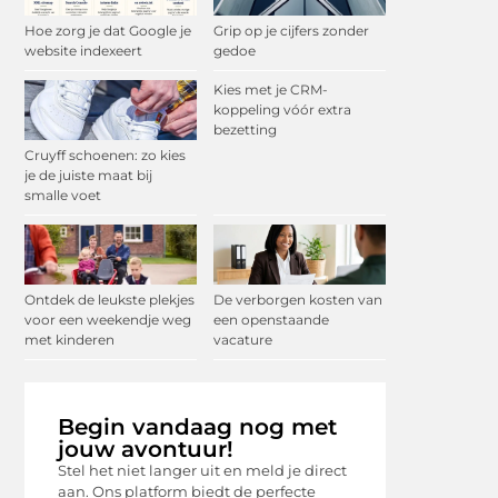
Hoe zorg je dat Google je
Grip op je cijfers zonder
website indexeert
gedoe
Kies met je CRM-
koppeling vóór extra
bezetting
Cruyff schoenen: zo kies
je de juiste maat bij
smalle voet
Ontdek de leukste plekjes
De verborgen kosten van
voor een weekendje weg
een openstaande
met kinderen
vacature
Begin vandaag nog met
jouw avontuur!
Stel het niet langer uit en meld je direct
aan. Ons platform biedt de perfecte