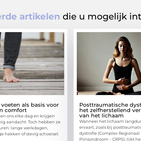
rde artikelen
die u mogelijk in
voeten als basis voor
Posttraumatische dyst
en comfort
het zelfherstellend v
van het lichaam
en ons elke dag en krijgen
Wanneer het lichaam langdur
nig aandacht. Toch hebben ze
ervaart, zoals bij posttraumat
duren: lange werkdagen,
dystrofie (Complex Regionaal
e hakken of stevig schoeisel.
Pijnsyndroom – CRPS), lijkt het