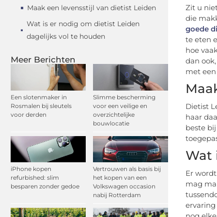
Zit u nie
Maak een levensstijl van dietist Leiden
die makk
Wat is er nodig om dietist Leiden
goede di
dagelijks vol te houden
te eten 
hoe vaak
Meer Berichten
dan ook,
met een 
Maak
Een slotenmaker in
Slimme bescherming
Dietist 
Rosmalen bij sleutels
voor een veilige en
voor derden
overzichtelijke
haar daa
bouwlocatie
beste bi
toegepast
Wat 
iPhone kopen
Vertrouwen als basis bij
Er wordt
refurbished: slim
het kopen van een
mag make
besparen zonder gedoe
Volkswagen occasion
tussendo
nabij Rotterdam
ervaring
nog elke