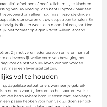
 paar kilo’s afhebben of heeft u lichamelijke klachten
assing van uw voeding, dan bent u opzoek naar een
t al geprobeerd om alleen nog maar gezonde dingen
d bepaalde etenswaren uit uw eetpatroon te halen. En
e bezig. Is dit een week, een maand of een jaar. Hoe
melijk niet zomaar op eigen kracht. Alleen iemand
n.
reëren. Zij motiveren ieder persoon en leren hem of
aam en levensstijl, welke vorm van beweging het
e dag voor de rest van uw leven kunnen worden
ast maar een levensstijl zal zijn.
lijks vol te houden
ing, dagelijkse eetpatronen, wanneer je gebruik
an nemen voor, tijdens en na het sporten, welke
 komt van betrouwbare bron. Mensen met jarenlange
 een passie hebben voor hun vak. Zij doen zelf ook
 gezonde levensstijl delen met een ander.