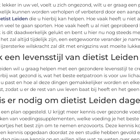
t lekker in uw vel, voelt u zich ongezond, wilt u er graag een
elijk kunnen worden verholpen of verbeterd door een aanp
etist Leiden
die u hierbij kan helpen. Hoe vaak heeft u nie
en veel te gaan sporten. Hoe vaak heeft u al niet geprobeer
 is dit daadwerkelijk gelukt en bent u hier nu nog steeds me
 het zal altijd tijdelijk zijn, een eetgewoonte verander je na
ijzersterke wilskracht zal dit met enigszins wat moeite lukke
 een levensstijl van dietist Leiden
Leiden wil u graag helpen met een gezondere levensstijl te c
rbij wat gezond is, wat het beste eetpatroon is voor uw lich
j u past en hoe al deze dingen gemakkelijker worden en elk
, zodat u er de rest van uw leven baat bij heeft en het geen l
is er nodig om dietist Leiden dage
 een plan opgesteld. U krijgt meer kennis over gezonde voed
n van voedingssupplementen, welke voeding je het beste k
ortjes het best zijn om te nemen enzovoorts. Deze kennis
 en kennis opgedaan doordat ze een studie hebben gevold en
 dag nieuwe kennis op en willen alles wat ze weten over een