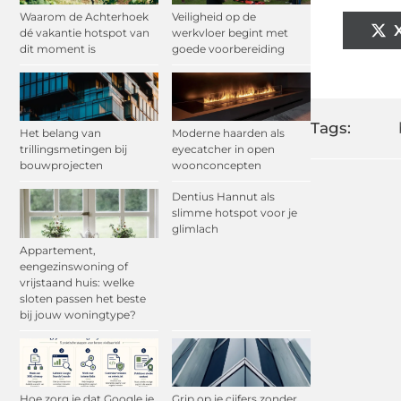
Waarom de Achterhoek
Veiligheid op de
dé vakantie hotspot van
werkvloer begint met
dit moment is
goede voorbereiding
Tags:
Het belang van
Moderne haarden als
trillingsmetingen bij
eyecatcher in open
bouwprojecten
woonconcepten
Dentius Hannut als
slimme hotspot voor je
glimlach
Appartement,
eengezinswoning of
vrijstaand huis: welke
sloten passen het beste
bij jouw woningtype?
Hoe zorg je dat Google je
Grip op je cijfers zonder