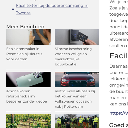
Wil je e
Faciliteiten bij de boerencamping in
Zoals je
Twente
toegewez
door bep
Meer Berichten
houdt de
uiteraar
afvoeren
spullen 
Een slotenmaker in
Slimme bescherming
Faci
Rosmalen bij sleutels
voor een veilige en
voor derden
overzichtelijke
bouwlocatie
Daarnaas
boerenca
lekkernij
omgeving
de buurt
iPhone kopen
Vertrouwen als basis bij
refurbished: slim
het kopen van een
manieren
besparen zonder gedoe
Volkswagen occasion
kan ons 
nabij Rotterdam
https:/
Goed a