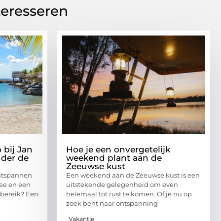
teresseren
 bij Jan
Hoe je een onvergetelijk
nder de
weekend plant aan de
Zeeuwse kust
ontspannen
Een weekend aan de Zeeuwse kust is een
zee en een
uitstekende gelegenheid om even
bereik? Een
helemaal tot rust te komen. Of je nu op
zoek bent naar ontspanning
Vakantie