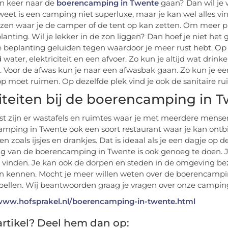
en keer naar de
boerencamping in Twente
gaan? Dan wil je w
 weet is een camping niet superluxe, maar je kan wel alles vin
en waar je de camper of de tent op kan zetten. Om meer pr
lanting. Wil je lekker in de zon liggen? Dan hoef je niet het
 beplanting geluiden tegen waardoor je meer rust hebt. Op 
d water, elektriciteit en een afvoer. Zo kun je altijd wat dri
. Voor de afwas kun je naar een afwasbak gaan. Zo kun je e
op moet ruimen. Op dezelfde plek vind je ook de sanitaire rui
liteiten bij de boerencamping in 
t zijn er wastafels en ruimtes waar je met meerdere mensen
mping in Twente ook een soort restaurant waar je kan ontbij
en zoals ijsjes en drankjes. Dat is ideaal als je een dagje op 
 van de boerencamping in Twente is ook genoeg te doen. Je 
 vinden. Je kan ook de dorpen en steden in de omgeving bezo
 kennen. Mocht je meer willen weten over de boerencamping 
bellen. Wij beantwoorden graag je vragen over onze campin
/www.hofsprakel.nl/boerencamping-in-twente.html
rtikel? Deel hem dan op: