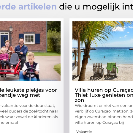
rde artikelen
die u mogelijk in
e leukste plekjes voor
Villa huren op Curaçao
kendje weg met
Thiel: luxe genieten o
zon
vakantie voor de deur staat,
Wie droomt er niet van een 
 veel ouders de zoektocht naar
verblijf op Curaçao, met zon, 
lek waar zowel de kinderen als
eigen zwembad binnen hand
n helemaal
villa huren op Curaçao bij
Vakantie