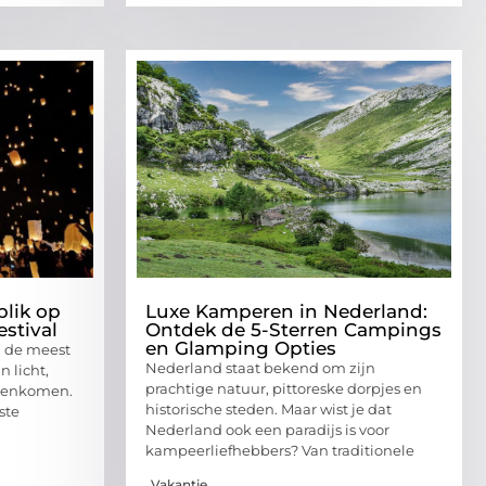
blik op
Luxe Kamperen in Nederland:
stival
Ontdek de 5-Sterren Campings
en Glamping Opties
n de meest
Nederland staat bekend om zijn
 licht,
prachtige natuur, pittoreske dorpjes en
amenkomen.
historische steden. Maar wist je dat
ste
Nederland ook een paradijs is voor
kampeerliefhebbers? Van traditionele
Vakantie