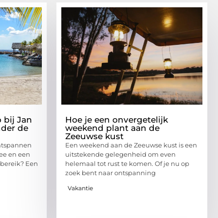
 bij Jan
Hoe je een onvergetelijk
nder de
weekend plant aan de
Zeeuwse kust
ontspannen
Een weekend aan de Zeeuwse kust is een
zee en een
uitstekende gelegenheid om even
bereik? Een
helemaal tot rust te komen. Of je nu op
zoek bent naar ontspanning
Vakantie