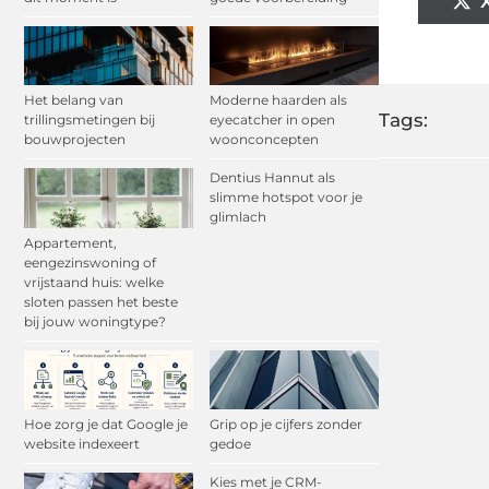
Het belang van
Moderne haarden als
Tags:
trillingsmetingen bij
eyecatcher in open
bouwprojecten
woonconcepten
Dentius Hannut als
slimme hotspot voor je
glimlach
Appartement,
eengezinswoning of
vrijstaand huis: welke
sloten passen het beste
bij jouw woningtype?
Hoe zorg je dat Google je
Grip op je cijfers zonder
website indexeert
gedoe
Kies met je CRM-