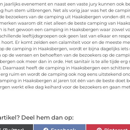
een jaarlijks evenement en naast een vaste jury kunnen ook
ng hun stem uitbrengen. Net als vorig jaar was het de camp
de bezoekers van de camping uit Haaksbergen vonden dit nie
erken waarom dit niet alleen de beste camping van Haaks
 is het gewoon een camping in Haaksbergen waar zowel voor
schillende leeftijdsgroepen ook geen last van elkaar en re
t hoort. Er komt zelden een calamiteit voor en de meeste men
op de camping in Haaksbergen, wordt er bijna dagelijks iets
n op de wensen en behoeften van de bezoekers op de campi
bergen ook meer dan in orde. Het sanitair is te alle tijde e
 Daarnaast heeft de camping in Haaksbergen een schitteren
 erg ruim en wordt de camping ook nog eens uitstekend onde
amping in Haaksbergen al jaren tot één van de beste doet b
gen werkt elke dag keihard voor de bezoekers en gaan met 
rtikel? Deel hem dan op: