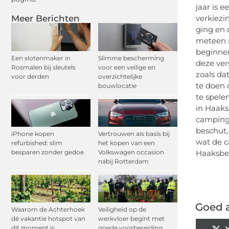
jaar is 
Meer Berichten
verkiezi
ging en 
meteen m
beginnen
Een slotenmaker in
Slimme bescherming
deze ver
Rosmalen bij sleutels
voor een veilige en
zoals da
voor derden
overzichtelijke
te doen 
bouwlocatie
te spele
in Haaks
camping.
beschut,
iPhone kopen
Vertrouwen als basis bij
wat de c
refurbished: slim
het kopen van een
besparen zonder gedoe
Volkswagen occasion
Haaksber
nabij Rotterdam
Goed a
Waarom de Achterhoek
Veiligheid op de
dé vakantie hotspot van
werkvloer begint met
dit moment is
goede voorbereiding