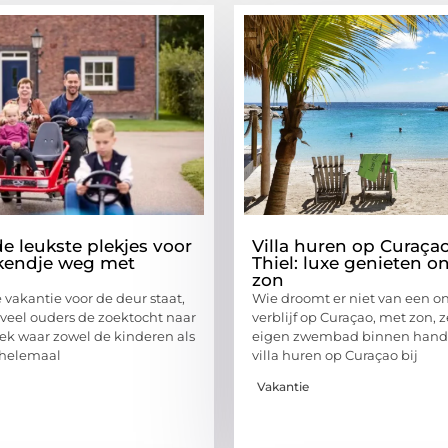
e leukste plekjes voor
Villa huren op Curaçao
kendje weg met
Thiel: luxe genieten o
zon
vakantie voor de deur staat,
Wie droomt er niet van een 
 veel ouders de zoektocht naar
verblijf op Curaçao, met zon, 
lek waar zowel de kinderen als
eigen zwembad binnen hand
n helemaal
villa huren op Curaçao bij
Vakantie