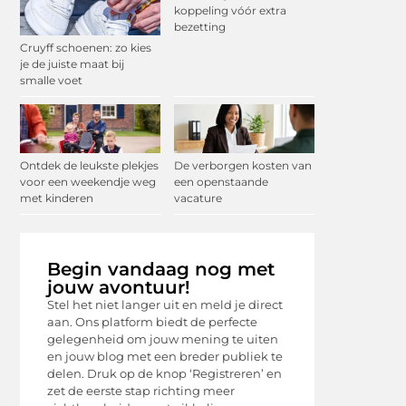
koppeling vóór extra
bezetting
Cruyff schoenen: zo kies
je de juiste maat bij
smalle voet
Ontdek de leukste plekjes
De verborgen kosten van
voor een weekendje weg
een openstaande
met kinderen
vacature
Begin vandaag nog met
jouw avontuur!
Stel het niet langer uit en meld je direct
aan. Ons platform biedt de perfecte
gelegenheid om jouw mening te uiten
en jouw blog met een breder publiek te
delen. Druk op de knop ‘Registreren’ en
zet de eerste stap richting meer