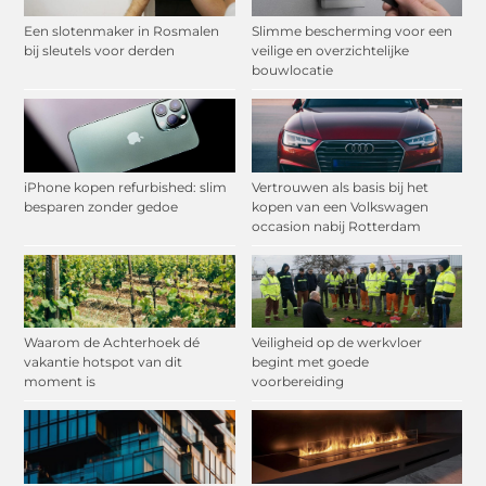
Een slotenmaker in Rosmalen
Slimme bescherming voor een
bij sleutels voor derden
veilige en overzichtelijke
bouwlocatie
iPhone kopen refurbished: slim
Vertrouwen als basis bij het
besparen zonder gedoe
kopen van een Volkswagen
occasion nabij Rotterdam
Waarom de Achterhoek dé
Veiligheid op de werkvloer
vakantie hotspot van dit
begint met goede
moment is
voorbereiding