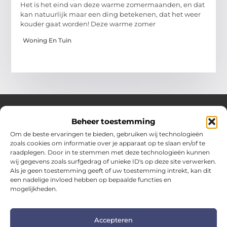
Het is het eind van deze warme zomermaanden, en dat
kan natuurlijk maar een ding betekenen, dat het weer
kouder gaat worden! Deze warme zomer
Woning En Tuin
Beheer toestemming
Over Hotspotmagazine
Om de beste ervaringen te bieden, gebruiken wij technologieën
Jouw bron voor inspiratie en handige tips voor het
zoals cookies om informatie over je apparaat op te slaan en/of te
dagelijks leven.
raadplegen. Door in te stemmen met deze technologieën kunnen
Verken een uitgebreide selectie blogs en artikelen
wij gegevens zoals surfgedrag of unieke ID's op deze site verwerken.
boordevol praktische adviezen en verrassende inzichten
Als je geen toestemming geeft of uw toestemming intrekt, kan dit
een nadelige invloed hebben op bepaalde functies en
om het beste uit elke dag te halen.
mogelijkheden.
Bericht categorie
Accepteren