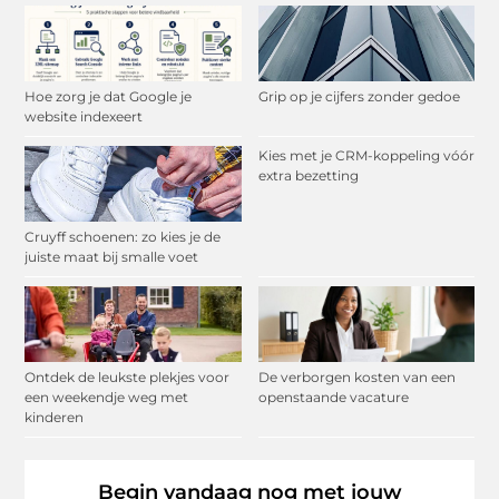
Hoe zorg je dat Google je
Grip op je cijfers zonder gedoe
website indexeert
Kies met je CRM-koppeling vóór
extra bezetting
Cruyff schoenen: zo kies je de
juiste maat bij smalle voet
Ontdek de leukste plekjes voor
De verborgen kosten van een
een weekendje weg met
openstaande vacature
kinderen
Begin vandaag nog met jouw