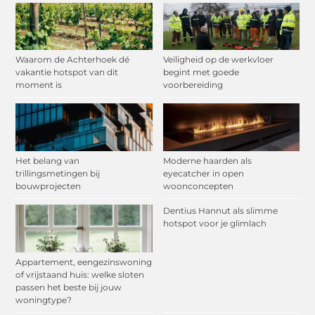
Waarom de Achterhoek dé
Veiligheid op de werkvloer
vakantie hotspot van dit
begint met goede
moment is
voorbereiding
Het belang van
Moderne haarden als
trillingsmetingen bij
eyecatcher in open
bouwprojecten
woonconcepten
Dentius Hannut als slimme
hotspot voor je glimlach
Appartement, eengezinswoning
of vrijstaand huis: welke sloten
passen het beste bij jouw
woningtype?