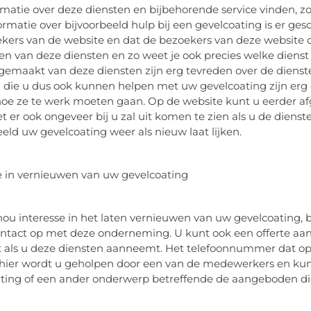
ormatie over deze diensten en bijbehorende service vinden, 
ormatie over bijvoorbeeld hulp bij een gevelcoating is er ge
kers van de website en dat de bezoekers van deze website 
 van deze diensten en zo weet je ook precies welke dienst h
emaakt van deze diensten zijn erg tevreden over de diensten
 die u dus ook kunnen helpen met uw gevelcoating zijn erg
hoe ze te werk moeten gaan. Op de website kunt u eerder afge
et er ook ongeveer bij u zal uit komen te zien als u de di
eeld uw gevelcoating weer als nieuw laat lijken.
e in vernieuwen van uw gevelcoating
nou interesse in het laten vernieuwen van uw gevelcoating,
tact op met deze onderneming. U kunt ook een offerte aan
 als u deze diensten aanneemt. Het telefoonnummer dat op d
 hier wordt u geholpen door een van de medewerkers en kunt
ting of een ander onderwerp betreffende de aangeboden di