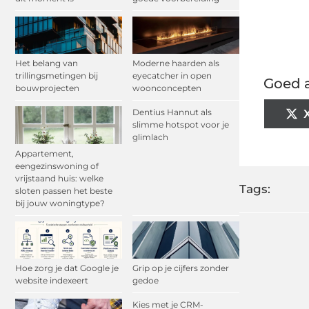
Het belang van
Moderne haarden als
trillingsmetingen bij
eyecatcher in open
Goed a
bouwprojecten
woonconcepten
Dentius Hannut als
slimme hotspot voor je
glimlach
Appartement,
eengezinswoning of
vrijstaand huis: welke
Tags:
sloten passen het beste
bij jouw woningtype?
Hoe zorg je dat Google je
Grip op je cijfers zonder
website indexeert
gedoe
Kies met je CRM-