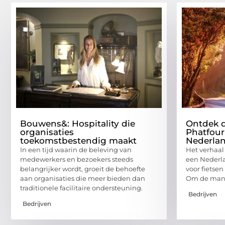
Bouwens&: Hospitality die
Ontdek d
organisaties
Phatfour
toekomstbestendig maakt
Nederla
In een tijd waarin de beleving van
Het verhaal
medewerkers en bezoekers steeds
een Nederla
belangrijker wordt, groeit de behoefte
voor fietsen
aan organisaties die meer bieden dan
Om de manie
traditionele facilitaire ondersteuning.
Bedrijven
Bedrijven