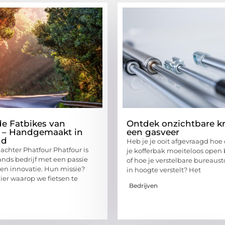
e Fatbikes van
Ontdek onzichtbare k
 – Handgemaakt in
een gasveer
nd
Heb je je ooit afgevraagd hoe
 achter Phatfour Phatfour is
je kofferbak moeiteloos open bl
nds bedrijf met een passie
of hoe je verstelbare bureaust
 en innovatie. Hun missie?
in hoogte verstelt? Het
r waarop we fietsen te
Bedrijven