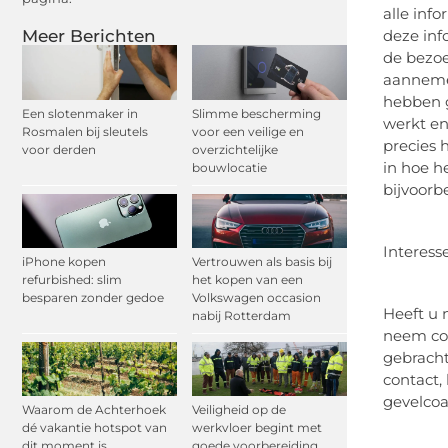
alle inf
Meer Berichten
deze inf
de bezoe
aannemen
hebben g
Een slotenmaker in
Slimme bescherming
werkt en
Rosmalen bij sleutels
voor een veilige en
precies 
voor derden
overzichtelijke
in hoe h
bouwlocatie
bijvoorb
Interess
iPhone kopen
Vertrouwen als basis bij
refurbished: slim
het kopen van een
besparen zonder gedoe
Volkswagen occasion
Heeft u 
nabij Rotterdam
neem con
gebracht
contact,
gevelcoa
Waarom de Achterhoek
Veiligheid op de
dé vakantie hotspot van
werkvloer begint met
dit moment is
goede voorbereiding