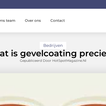
ns team
Over ons
Contact
Bedrijven
t is gevelcoating preci
Gepubliceerd Door HotSpotMagazine.nl