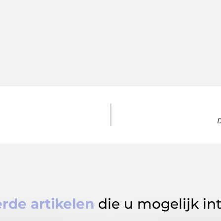
D
rde artikelen
die u mogelijk in