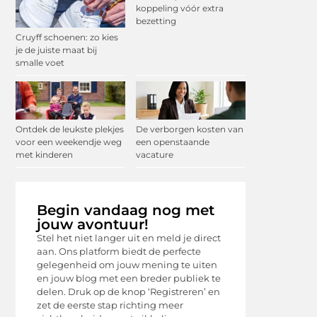
koppeling vóór extra
bezetting
Cruyff schoenen: zo kies
je de juiste maat bij
smalle voet
Ontdek de leukste plekjes
De verborgen kosten van
voor een weekendje weg
een openstaande
met kinderen
vacature
Begin vandaag nog met
jouw avontuur!
Stel het niet langer uit en meld je direct
aan. Ons platform biedt de perfecte
gelegenheid om jouw mening te uiten
en jouw blog met een breder publiek te
delen. Druk op de knop ‘Registreren’ en
zet de eerste stap richting meer