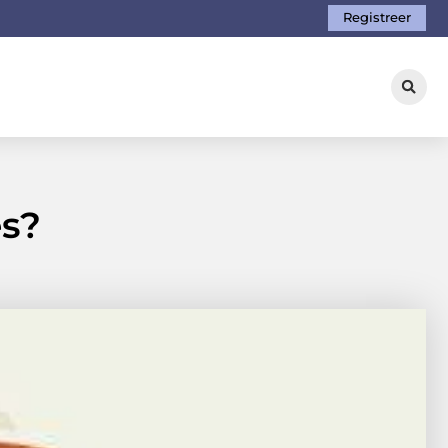
Registreer
es?