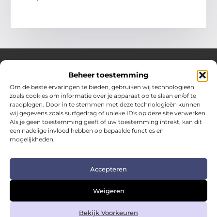
Beheer toestemming
Over Hotspotmagazine
Om de beste ervaringen te bieden, gebruiken wij technologieën
Jouw bron voor inspiratie en handige tips voor het
zoals cookies om informatie over je apparaat op te slaan en/of te
dagelijks leven.
raadplegen. Door in te stemmen met deze technologieën kunnen
Verken een uitgebreide selectie blogs en artikelen
wij gegevens zoals surfgedrag of unieke ID's op deze site verwerken.
boordevol praktische adviezen en verrassende inzichten
Als je geen toestemming geeft of uw toestemming intrekt, kan dit
een nadelige invloed hebben op bepaalde functies en
om het beste uit elke dag te halen.
mogelijkheden.
Bericht categorie
Accepteren
Main Links
Weigeren
Kwalitatieve backlinks: de sleutel tot duurzame SEO-succes
Geld verdienen met links: zo zet je links om in inkomsten
Bekijk Voorkeuren