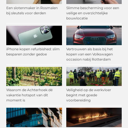
Een slotenmaker in Rosmalen
Slimme bescherming voor een
bij sleutels voor derden
veilige en overzichtelijke
bouwlocatie
iPhone kopen refurbished: slim
Vertrouwen als basis bij het
besparen zonder gedoe
kopen van een Volkswagen
occasion nabij Rotterdam
Waarom de Achterhoek dé
Veiligheid op de werkvloer
vakantie hotspot van dit
begint met goede
moment is
voorbereiding