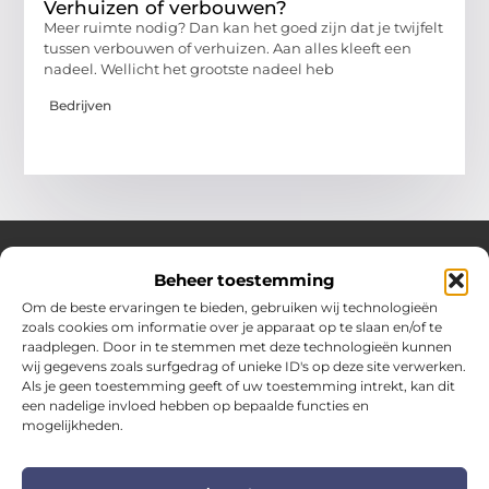
Verhuizen of verbouwen?
Meer ruimte nodig? Dan kan het goed zijn dat je twijfelt
tussen verbouwen of verhuizen. Aan alles kleeft een
nadeel. Wellicht het grootste nadeel heb
Bedrijven
Beheer toestemming
Over Hotspotmagazine
Om de beste ervaringen te bieden, gebruiken wij technologieën
Jouw bron voor inspiratie en handige tips voor het
zoals cookies om informatie over je apparaat op te slaan en/of te
dagelijks leven.
raadplegen. Door in te stemmen met deze technologieën kunnen
Verken een uitgebreide selectie blogs en artikelen
wij gegevens zoals surfgedrag of unieke ID's op deze site verwerken.
boordevol praktische adviezen en verrassende inzichten
Als je geen toestemming geeft of uw toestemming intrekt, kan dit
een nadelige invloed hebben op bepaalde functies en
om het beste uit elke dag te halen.
mogelijkheden.
Bericht categorie