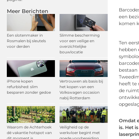
Barcodes
Meer Berichten
een bezi
komen k
Een slotenmaker in
Slimme bescherming
Rosmalen bij sleutels
voor een veilige en
Ten eers
voor derden
overzichtelijke
hebben e
bouwlocatie
symbolog
barcodes
bestaan 
Tweedime
iPhone kopen
Vertrouwen als basis bij
heeft te
refurbished: slim
het kopen van een
de ruimt
besparen zonder gedoe
Volkswagen occasion
ontwikke
nabij Rotterdam
opgeslag
Omdat er
is. Het 
Waarom de Achterhoek
Veiligheid op de
dé vakantie hotspot van
werkvloer begint met
laserpri
dit moment is
goede voorbereiding