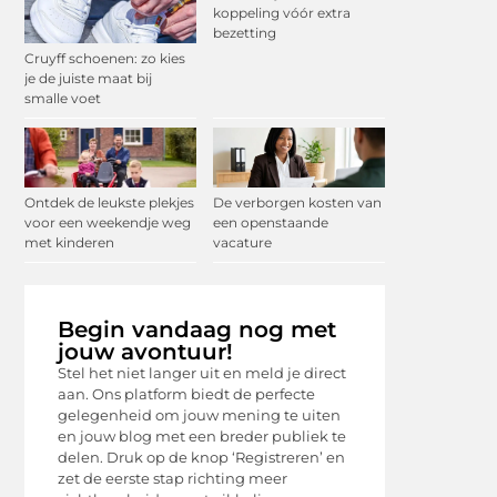
koppeling vóór extra
bezetting
Cruyff schoenen: zo kies
je de juiste maat bij
smalle voet
Ontdek de leukste plekjes
De verborgen kosten van
voor een weekendje weg
een openstaande
met kinderen
vacature
Begin vandaag nog met
jouw avontuur!
Stel het niet langer uit en meld je direct
aan. Ons platform biedt de perfecte
gelegenheid om jouw mening te uiten
en jouw blog met een breder publiek te
delen. Druk op de knop ‘Registreren’ en
zet de eerste stap richting meer