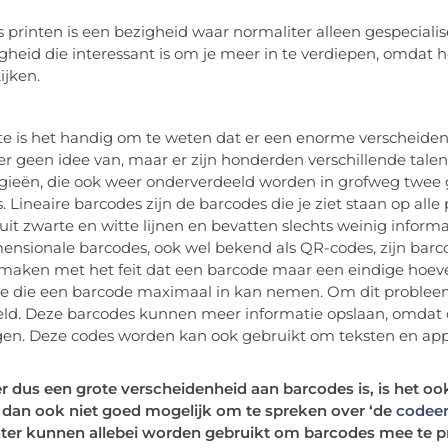
 printen is een bezigheid waar normaliter alleen gespeciali
gheid die interessant is om je meer in te verdiepen, omdat h
ijken.
te is het handig om te weten dat er een enorme verscheide
r geen idee van, maar er zijn honderden verschillende tale
ieën, die ook weer onderverdeeld worden in grofweg twee 
. Lineaire barcodes zijn de barcodes die je ziet staan op all
uit zwarte en witte lijnen en bevatten slechts weinig informa
nsionale barcodes, ook wel bekend als QR-codes, zijn barco
 maken met het feit dat een barcode maar een eindige hoev
e die een barcode maximaal in kan nemen. Om dit probleem
ld. Deze barcodes kunnen meer informatie opslaan, omdat 
en. Deze codes worden kan ook gebruikt om teksten en app
 dus een grote verscheidenheid aan barcodes is, is het oo
is dan ook niet goed mogelijk om te spreken over ‘de
codeer
nter kunnen allebei worden gebruikt om barcodes mee te pr