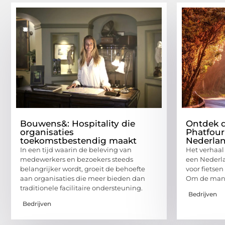
Bouwens&: Hospitality die
Ontdek d
organisaties
Phatfour
toekomstbestendig maakt
Nederla
In een tijd waarin de beleving van
Het verhaal
medewerkers en bezoekers steeds
een Nederla
belangrijker wordt, groeit de behoefte
voor fietsen
aan organisaties die meer bieden dan
Om de manie
traditionele facilitaire ondersteuning.
Bedrijven
Bedrijven