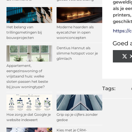
geweldig
als je e
printers
geschikt
Het belang van
Moderne haarden als
https://
trillingsmetingen bij
eyecatcher in open
bouwprojecten
woonconcepten
Goed a
Dentius Hannut als
slimme hotspot voor je
glimlach
Appartement,
eengezinswoning of
vrijstaand huis: welke
sloten passen het beste
bij jouw woningtype?
Tags:
Hoe zorg je dat Google je
Grip op je cijfers zonder
website indexeert
gedoe
Kies met je CRM-