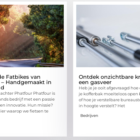
e Fatbikes van
Ontdek onzichtbare k
 – Handgemaakt in
een gasveer
nd
Heb je je ooit afgevraagd hoe
 achter Phatfour Phatfour is
je kofferbak moeiteloos open bl
nds bedrijf met een passie
of hoe je verstelbare bureaust
 en innovatie. Hun missie?
in hoogte verstelt? Het
r waarop we fietsen te
Bedrijven